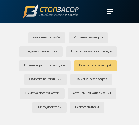
Аварийная служба
Устранение засоров
Профилактика засоров
Прочистка мусоропроводов
Канализационные колодцы
Видеоинспекция труб
Очистка вентиляции
Очистка резервуаров
Очистка поверхностей
Автономная канализация
Жироуловители
Пескоуловители